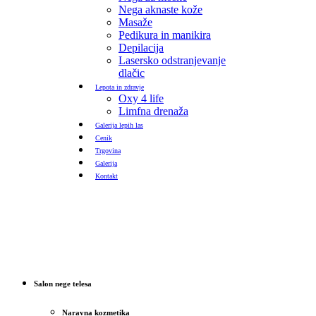
Nega aknaste kože
Masaže
Pedikura in manikira
Depilacija
Lasersko odstranjevanje
dlačic
Lepota in zdravje
Oxy 4 life
Limfna drenaža
Galerija lepih las
Cenik
Trgovina
Galerija
Kontakt
Salon nege telesa
Naravna kozmetika