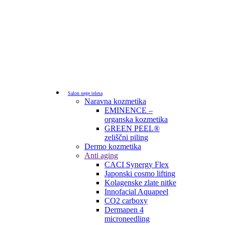
Salon nege telesa
Naravna kozmetika
EMINENCE –
organska kozmetika
GREEN PEEL®
zeliščni piling
Dermo kozmetika
Anti aging
CACI Synergy Flex
Japonski cosmo lifting
Kolagenske zlate nitke
Innofacial Aquapeel
CO2 carboxy
Dermapen 4
microneedling