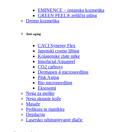
EMINENCE – organska kozmetika
GREEN PEEL® zeliščni piling
Dermo kozmetika
Anti aging
CACI Synergy Flex
Japonski cosmo lifting
Kolagenske zlate nitke
Innofacial Aquapeel
CO2 carboxy
Dermapen 4 microneedling
Pink Aging
Bio microneedling
Eksosomi
Nega za moške
Nega aknaste kože
Masaže
Pedikura in manikira
Depilacija
Lasersko odstranjevanje dlačic