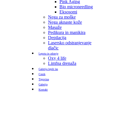
Pink Aging
Bio microneedling
Eksosomi
Nega za moške
Nega aknaste kože
Masaže
Pedikura in manikira
Depilacija
Lasersko odstranjevanje
dlačic
Lepota in zdravje
Oxy 4 life
Limfna drenaža
Galerija lepih las
Cenik
Trgovina
Galerija
Kontakt