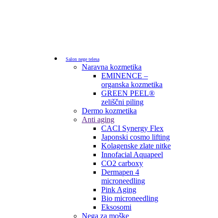
Salon nege telesa
Naravna kozmetika
EMINENCE –
organska kozmetika
GREEN PEEL®
zeliščni piling
Dermo kozmetika
Anti aging
CACI Synergy Flex
Japonski cosmo lifting
Kolagenske zlate nitke
Innofacial Aquapeel
CO2 carboxy
Dermapen 4
microneedling
Pink Aging
Bio microneedling
Eksosomi
Nega za moške