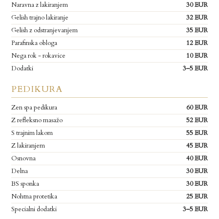
Naravna z lakiranjem
30 EUR
Gelish trajno lakiranje
32 EUR
Gelish z odstranjevanjem
35 EUR
Parafinska obloga
12 EUR
Nega rok - rokavice
10 EUR
Dodatki
3–5 EUR
PEDIKURA
Zen spa pedikura
60 EUR
Z refleksno masažo
52 EUR
S trajnim lakom
55 EUR
Z lakiranjem
45 EUR
Osnovna
40 EUR
Delna
30 EUR
BS sponka
30 EUR
Nohtna protetika
25 EUR
Specialni dodatki
3–5 EUR