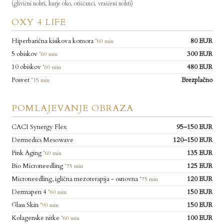
(glivični nohti, kurje oko, otiščanci, vraščeni nohti)
OXY 4 LIFE
Hiperbarična kisikova komora
80 EUR
*60 min
5 obiskov
300 EUR
*60 min
10 obiskov
480 EUR
*60 min
Posvet
Brezplačno
*15 min
POMLAJEVANJE OBRAZA
CACI Synergy Flex
95–150 EUR
Dermedics Mesowave
120–150 EUR
Pink Aging
135 EUR
*60 min
Bio Microneedling
125 EUR
*75 min
Microneedling, iglična mezoterapija - osnovna
120 EUR
*75 min
Dermapen 4
150 EUR
*60 min
Glass Skin
150 EUR
*90 min
Kolagenske nitke
100 EUR
*60 min