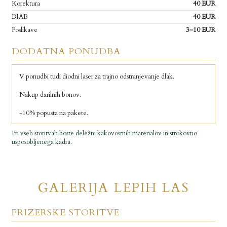
Korektura
40 EUR
BIAB
40 EUR
Poslikave
3–10 EUR
DODATNA PONUDBA
V ponudbi tudi diodni laser za trajno odstranjevanje dlak.
Nakup darilnih bonov.
-10% popusta na pakete.
Pri vseh storitvah boste deležni kakovostnih materialov in strokovno
usposobljenega kadra.
GALERIJA LEPIH LAS
FRIZERSKE STORITVE