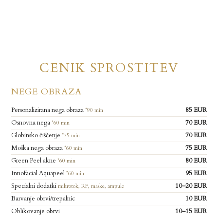
CENIK SPROSTITEV
NEGE OBRAZA
Personalizirana nega obraza
85 EUR
*90 min
Osnovna nega
70 EUR
*60 min
Globinsko čiščenje
70 EUR
*75 min
Moška nega obraza
75 EUR
*60 min
Green Peel akne
80 EUR
*60 min
Innofacial Aquapeel
95 EUR
*60 min
Specialni dodatki
10–20 EUR
mikrotok, RF, maske, ampule
Barvanje obrvi/trepalnic
10 EUR
Oblikovanje obrvi
10–15 EUR