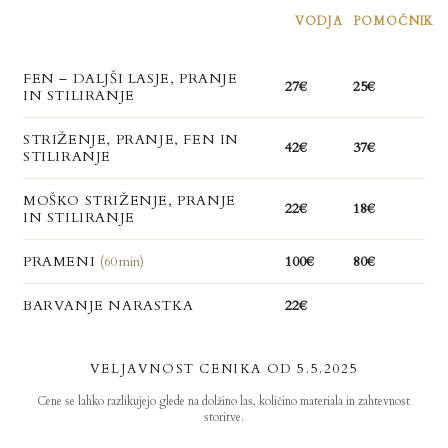
VODJA
POMOČNIK
FEN – DALJŠI LASJE, PRANJE
27€
25€
IN STILIRANJE
STRIŽENJE, PRANJE, FEN IN
42€
37€
STILIRANJE
MOŠKO STRIŽENJE, PRANJE
22€
18€
IN STILIRANJE
100€
80€
PRAMENI
(60 min)
22€
BARVANJE NARASTKA
VELJAVNOST CENIKA OD 5.5.2025
Cene se lahko razlikujejo glede na dolžino las, količino materiala in zahtevnost
storitve.