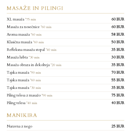
MASAŽE IN PILINGI
XL masaža
60 EUR
*75 min
Masaža za nosečnice
60 EUR
*60 min
Aroma masaža
58 EUR
*60 min
Klasična masaža
50 EUR
*60 min
Refleksna masaža stopal
35 EUR
*40 min
Masaža hrbta
30 EUR
*30 min
Masaža obraza in dekolteja
35 EUR
*20 min
Tajska masaža
70 EUR
*90 min
Tajska masaža
55 EUR
*60 min
Tajska masaža
35 EUR
*30 min
Piling telesa z masažo
75 EUR
*90 min
Piling telesa
40 EUR
*40 min
MANIKIRA
Naravna z nego
25 EUR