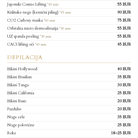
Japonski Cosmo Lifting
55 EUR
*45 min
Kislinske nege (kemični piling)
90 EUR
*45 min
CO2 Carboxy maska
75 EUR
*60 min
Orbitalna micro dermoabrazija
55 EUR
*30 min
UZ spatula peeling
55 EUR
*30 min
CACI lifting oči
45 EUR
*40 min
DEPILACIJA
Bikini Hollywood
40 EUR
Bikini Brasilian
35 EUR
Bikini Tanga
30 EUR
Bikini California
25 EUR
Bikini Basic
20 EUR
Pazduhe
20 EUR
Noge cele
35 EUR
Noge polovične
25 EUR
Roke
18–25 EUR