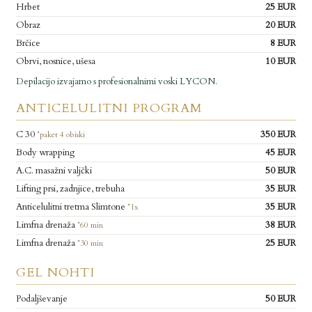
Hrbet
25 EUR
Obraz
20 EUR
Brčice
8 EUR
Obrvi, nosnice, ušesa
10 EUR
Depilacijo izvajamo s profesionalnimi voski LYCON.
ANTICELULITNI PROGRAM
C 30
350 EUR
*paket 4 obiski
Body wrapping
45 EUR
A.C. masažni valjčki
50 EUR
Lifting prsi, zadnjice, trebuha
35 EUR
Anticelulitni tretma Slimtone
35 EUR
*1x
Limfna drenaža
38 EUR
*60 min
Limfna drenaža
25 EUR
*30 min
GEL NOHTI
Podaljševanje
50 EUR