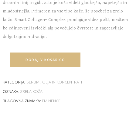
drobnih linij in gub, zato je koža videti gladkejša, napetejša in
mladostnejša. Primeren za vse tipe kože, še posebej za zrelo
kožo. Smart Collagen+ Complex pomlajuje videz polti, medtem
ko edinstveni izvlečki alg povečujejo čvrstost in zagotavljajo
dolgotrajno hidracijo.
DODAJ V KOŠARICO
KATEGORIJA:
SERUMI, OLJA IN KONCENTRATI
OZNAKA:
ZRELA KOŽA
BLAGOVNA ZNAMKA:
EMINENCE